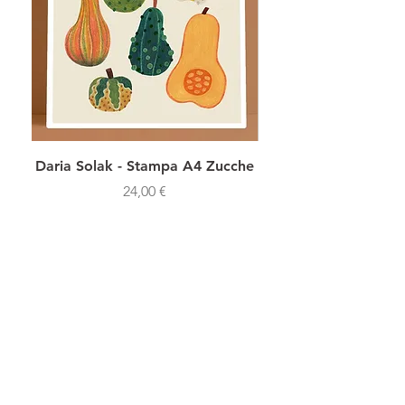
decorare il bagno.
Daria Solak - Stampa A4 Zucche
Daria Solak - Stamp
Prezzo
24,00 €
SHOP NOW