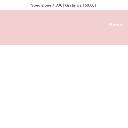
Spedizione 7,90€ | Gratis da 150,00€
Home
CouCou Su
Caramella
Prezzo
7,90 €
COLORE
*