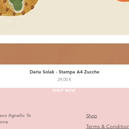
Daria Solak - Stampa A4 Zucche
Prezzo
24,00 €
SHOP NOW
ieco Agnello 1b
Shop
rona
Terms & Conditio