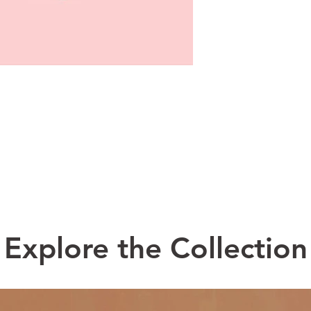
evoluzione, Juliett
disegni in accessori
vintage anni '90, po
fermagli per capelli
Creazioni originali 
per aggiungere un po
giorni e per far so
ma vero).
"Perfect to pimp an
Explore the Collection