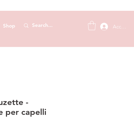
Shop
Accedi
zette -
 per capelli