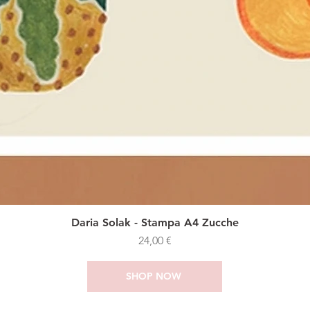
Daria Solak - Stampa A4 Zucche
Prezzo
24,00 €
SHOP NOW