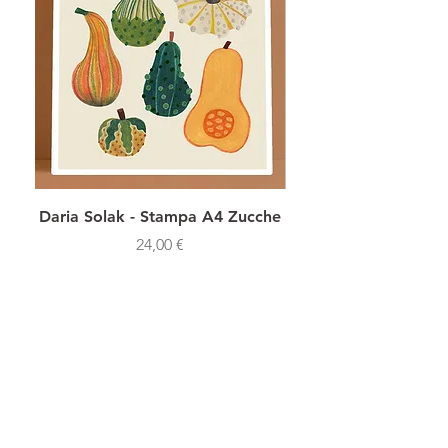
Daria Solak - Stampa A4 Zucche
Daria Solak - Stamp
Prezzo
24,00 €
SHOP NOW