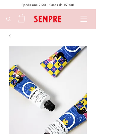
Spedizione 7,90€ | Gratis da 150,00€