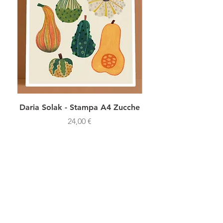
Daria Solak - Stampa A4 Zucche
Daria Solak - Stamp
Prezzo
24,00 €
SHOP NOW