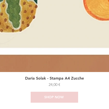
Daria Solak - Stampa A4 Zucche
Prezzo
24,00 €
SHOP NOW