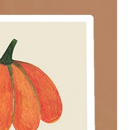
chiunque di esprimere la
estrema facilità e senza sforzi.
a autentica di ogni individuo
-up di MEWE è una piacevole