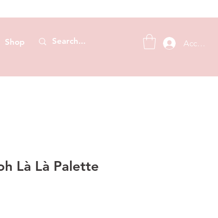
Shop
Accedi
 Là Là Palette
Prezzo
scontato