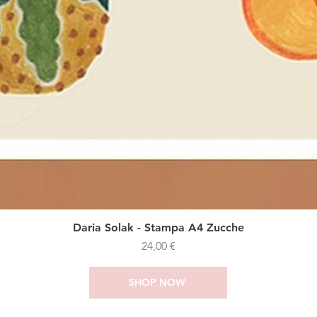
Daria Solak - Stampa A4 Zucche
Prezzo
24,00 €
SHOP NOW