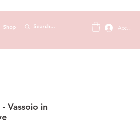
Shop
Accedi
 Vassoio in
ve