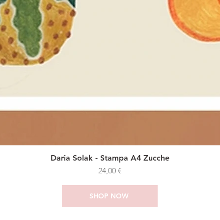
Daria Solak - Stampa A4 Zucche
Prezzo
24,00 €
SHOP NOW