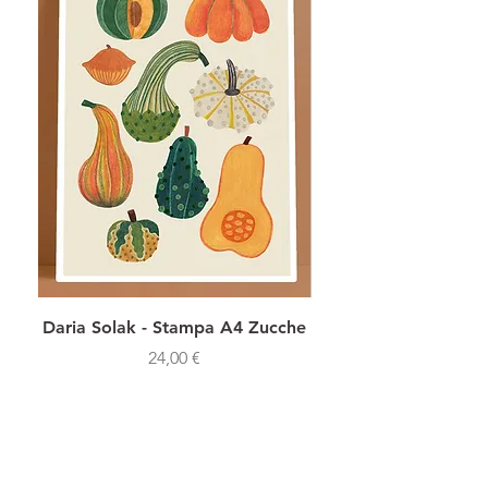
Daria Solak - Stampa A4 Zucche
Daria Solak - Stamp
Prezzo
24,00 €
SHOP NOW