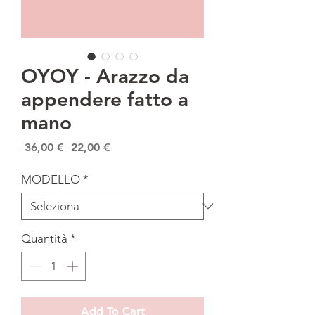
OYOY - Arazzo da
appendere fatto a
mano
Prezzo
Prezzo
 36,00 € 
22,00 €
regolare
scontato
MODELLO
*
Quantità
*
Add To Cart