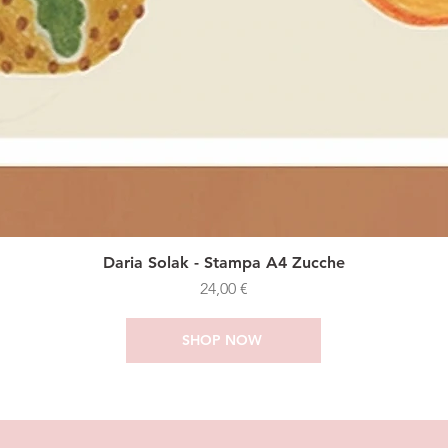
Daria Solak - Stampa A4 Zucche
Prezzo
24,00 €
SHOP NOW