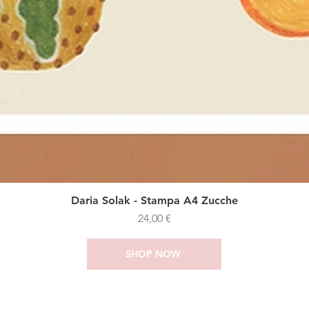
Daria Solak - Stampa A4 Zucche
Prezzo
24,00 €
SHOP NOW