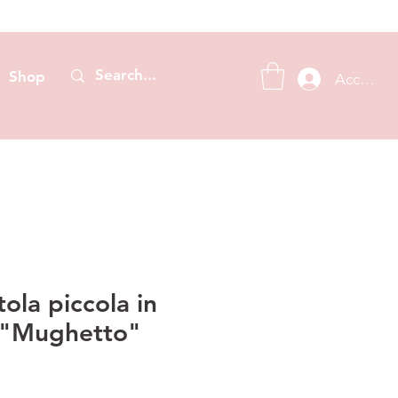
Shop
Accedi
tola piccola in
 "Mughetto"