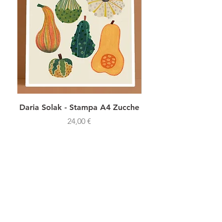
Daria Solak - Stampa A4 Zucche
Daria Solak - Stamp
Prezzo
24,00 €
SHOP NOW