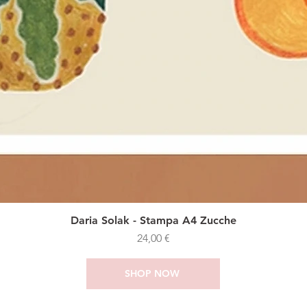
Daria Solak - Stampa A4 Zucche
Prezzo
24,00 €
SHOP NOW