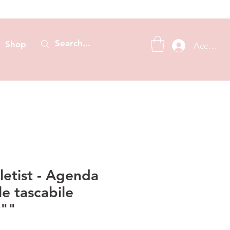
Shop
Accedi
etist - Agenda
e tascabile
y""