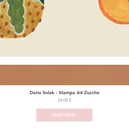
Daria Solak - Stampa A4 Zucche
Prezzo
24,00 €
SHOP NOW