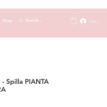
Shop
Accedi
 - Spilla PIANTA
RA