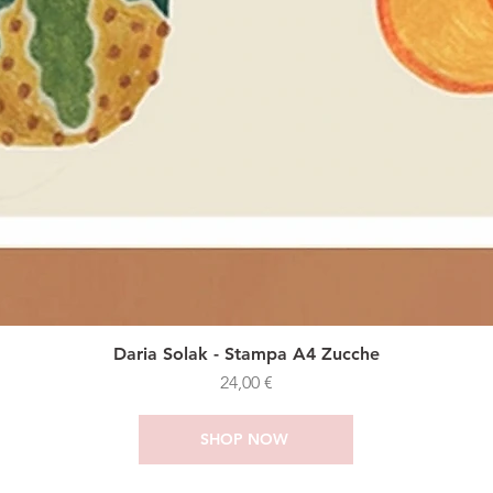
Daria Solak - Stampa A4 Zucche
Prezzo
24,00 €
SHOP NOW