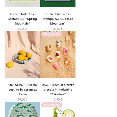
Kerrie Illustrates -
Kerrie Illustrates -
Stampa A3 "Spring
Stampa A3 "Alocasia
Mountain"
Mountain"
Prezzo
Prezzo
30,00 €
30,00 €
Più varianti
OCTAEVO - Piccolo
RICE - Bicchiere/tazza
cestino in ceramica
piccola in melamina
Sicilia
"Fairytale"
Prezzo
Prezzo
57,00 €
7,90 €
Più varianti