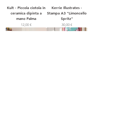
Kult - Piccola ciotola in
Kerrie Illustrates -
ceramica dipinta a
Stampa A3 "Limoncello
mano Palma
Spritz"
Prezzo
Prezzo
12,00 €
30,00 €
Kerrie Illustrates -
Kerrie Illustrates -
Stampa A3 "Mojito"
Stampa A3 "Espresso
Martini"
Prezzo
30,00 €
Prezzo
30,00 €