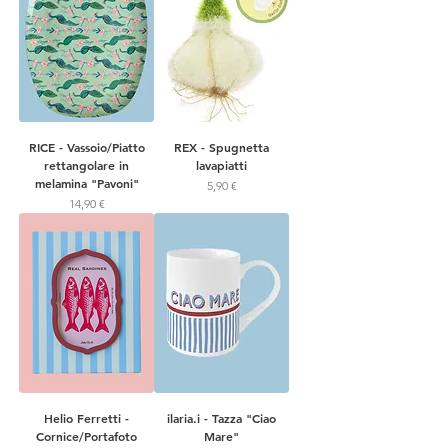
RICE - Vassoio/Piatto
REX - Spugnetta
rettangolare in
lavapiatti
melamina "Pavoni"
Prezzo
5,90 €
Prezzo
14,90 €
Helio Ferretti -
ilaria.i - Tazza "Ciao
Cornice/Portafoto
Mare"