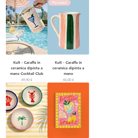
Più colori
Kult - Caraffa in
Kult - Caraffa in
ceramica dipinta a
ceramica dipinta a
mano Cocktail Club
mano
Prezzo
Prezzo
49,90 €
45,00 €