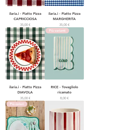
ilaria.i - Piatto Pizza
ilaria.i - Piatto Pizza
CAPRICCIOSA
MARGHERITA
Prezzo
Prezzo
35,00 €
35,00 €
Più varianti
ilaria.i - Piatto Pizza
RICE - Tovagliolo
DIAVOLA
ricamato
Prezzo
Prezzo
35,00 €
8,00 €
Più colori