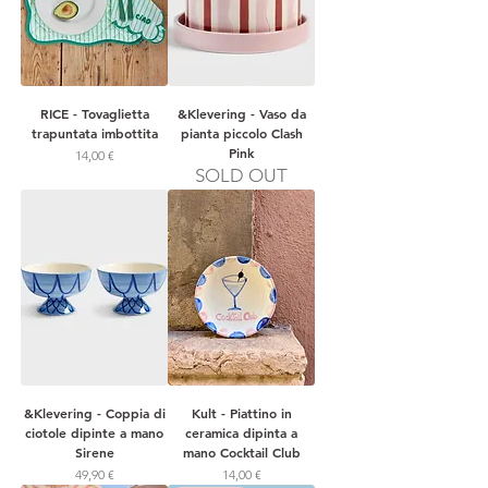
RICE - Tovaglietta
&Klevering - Vaso da
trapuntata imbottita
pianta piccolo Clash
Pink
Prezzo
14,00 €
SOLD OUT
&Klevering - Coppia di
Kult - Piattino in
ciotole dipinte a mano
ceramica dipinta a
Sirene
mano Cocktail Club
Prezzo
Prezzo
49,90 €
14,00 €