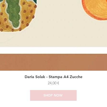
Daria Solak - Stampa A4 Zucche
Prezzo
24,00 €
SHOP NOW